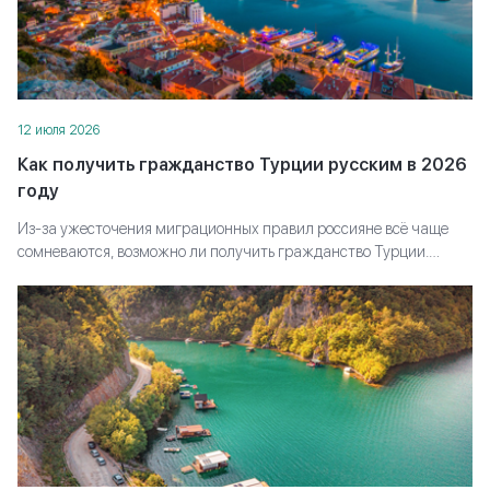
12 июля 2026
Как получить гражданство Турции русским в 2026
году
Из-за ужесточения миграционных правил россияне всё чаще
сомневаются, возможно ли получить гражданство Турции.
Объясняем, какие пути всё ещё доступны, какие требования
придётся выполнить и как выстроить стратегию, чтобы дойти до
паспорта, а не застрять на полпути.