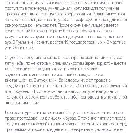
По окончанию гимназии в возрасте 15 лет ученик имеет право
поступить в техникум, училище или колледж для получения
профессионально-технического образования. В зависимости от
конкретной специальности, учеба в профтехучилищах длится от
одного года до четырех лет. После окончания лицея сдается
комплексный экзамен по ряду базовых предметов. По его
результатам выпускники подают документы на поступление в
вуз. В Румынии насчитывается 49 государственных и 8 частных
университетов.
Студенты получают звание бакалавра по окончании четырех
лет учебы, по некоторым специальностям (врач, юрист) – шести
лет. Первый этап обучения в университете может
осуществляться на очной и заочной основе, а также
дистанционно. Выпускники-бакалавры имеют право на
трудоустройство по специальности либо переход на следующий
этап обучения. После окончания магистратуры выпускники
получают возможность работать либо преподавать в начальной
школе и гимназии.
Докторантура считается высшей ступенью образования и дает
право преподавания в лицеях и вузах. В течение пяти лет после
получения докторской степени можно поступить в аспирантуру,
программа которой определяется конкретным университетом.