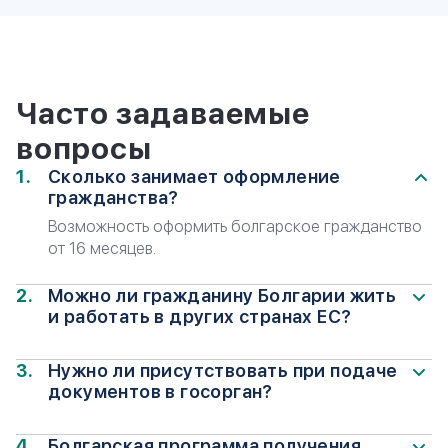
Часто задаваемые
вопросы
Сколько занимает оформление
гражданства?
Возможность оформить болгарское гражданство
от 16 месяцев.
Можно ли гражданину Болгарии жить
и работать в других странах ЕС?
Да, болгарский паспорт дает право на
проживание и работу в любой стране Евросоюза.
Нужно ли присутствовать при подаче
документов в госорган?
Подача документов возможна через консульство
или доверенное лицо, но собеседование требует
Болгарская программа получения