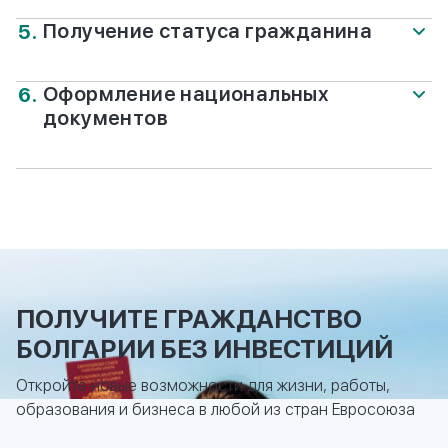
консулом при поддержке переводчика компании
Получение статуса гражданина
Migranteu.
Официальное одобрение заявки и выход указа о
присвоении гражданства Болгарии.
Оформление национальных
документов
Помощь Migranteu в получении ID-карты,
загранпаспорта, единого гражданского номера
(ЕГН) и страхового полиса.
ПОЛУЧИТЕ ГРАЖДАНСТВО
БОЛГАРИИ БЕЗ ИНВЕСТИЦИЙ
Откройте новые возможности для жизни, работы,
КОНСУЛЬТАЦИЯ
образования и бизнеса в любой из стран Евросоюза
СПЕЦИАЛИСТА