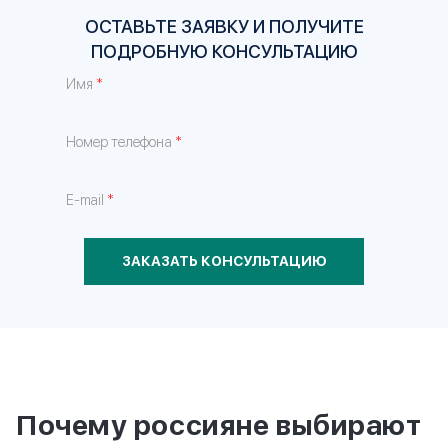
Оформление второго паспорта для Вас и Ваших
ОСТАВЬТЕ ЗАЯВКУ И ПОЛУЧИТЕ
близких, при персональном сопровождении
ПОДРОБНУЮ КОНСУЛЬТАЦИЮ
юристов Migranteu
*
Имя
ЗАПОЛНИТЕ ФОРМУ
*
Номер телефона
*
Имя
*
E-mail
*
Номер телефона
ЗАКАЗАТЬ КОНСУЛЬТАЦИЮ
*
E-mail
ЗАКАЗАТЬ КОНСУЛЬТАЦИЮ
Почему россияне выбирают