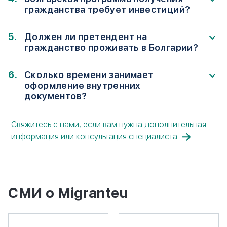
личного присутствия.
гражданства требует инвестиций?
Нет, программа не требует финансовых вложений
в экономику Болгарии.
Должен ли претендент на
гражданство проживать в Болгарии?
Для участия в упрощенной процедуре не
требуется предварительное проживание в стране.
Сколько времени занимает
оформление внутренних
документов?
После получения гражданства оформление
внутренних болгарских документов занимает 2–4
Свяжитесь с нами, если вам нужна дополнительная
недели.
информация или консультация специалиста
СМИ о Migranteu