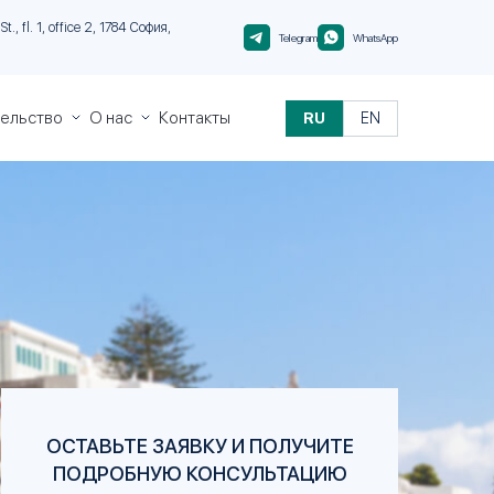
t., fl. 1, office 2, 1784 София,
Telegram
WhatsApp
тельство
О нас
Контакты
RU
EN
пре за
О
и
Migranteu
альте
Контроль
иции
качества
виза»
виза»
и
и за
и
ОСТАВЬТЕ ЗАЯВКУ И ПОЛУЧИТЕ
ПОДРОБНУЮ КОНСУЛЬТАЦИЮ