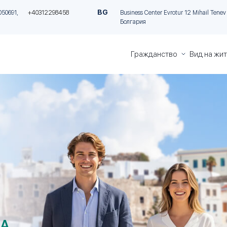
BG
050691,
+40312298458
Business Center Evrotur 12 Mihail Tenev S
Болгария
Гражданство
Вид на жи
Гражданство
ВНЖ на Ки
Греции
инвестици
Гражданство
ПМЖ на М
Италии
за инвест
Гражданство
«Золотая 
Румынии
Греции
Гражданство
«Золотая 
Болгарии
Португали
ВНЖ Итали
инвестици
А