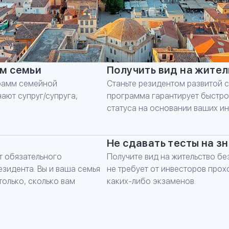
*
E-mail
АЦИЯ
ЗАКАЗАТЬ КОН
СТА
аспорта для Вас и Ваших близких,
м семьи
Получить вид на жител
ровождении юристов Migranteu
грамм семейной
Станьте резидентом развитой с
ают супруг/супруга,
программа гарантирует быстро
статуса на основании ваших ин
Не сдавать тесты на з
т обязательного
Получите вид на жительство б
езидента. Вы и ваша семья
не требует от инвесторов про
олько, сколько вам
каких-либо экзаменов.