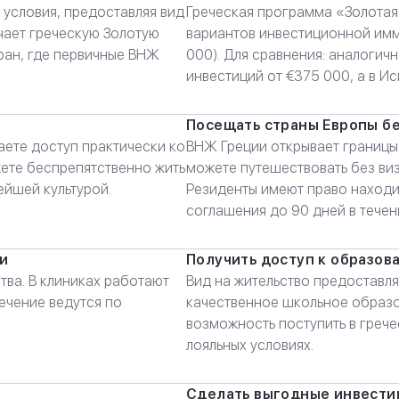
 условия, предоставляя вид
Греческая программа «Золотая
ичает греческую Золотую
вариантов инвестиционной имм
ран, где первичные ВНЖ
000). Для сравнения: аналогич
инвестиций от €375 000, а в И
Посещать страны Европы б
аете доступ практически ко
ВНЖ Греции открывает границы
жете беспрепятственно жить
можете путешествовать без ви
ейшей культурой.
Резиденты имеют право находи
соглашения до 90 дней в течен
и
Получить доступ к образов
тва. В клиниках работают
Вид на жительство предоставл
ечение ведутся по
качественное школьное образов
возможность поступить в грече
лояльных условиях.
Сделать выгодные инвести