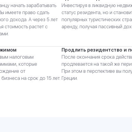
анцу начать зарабатывать
Инвестируя в ликвидную недвиж
Вы имеете право сдать
статус резидента, но и станов
ого дохода. А через 5 лет
популярных туристических стр
я стоимость растет с
аренду, получая пассивный дох
ами.
ежимом
Продлить резидентство и п
овым налоговым
После окончания срока действи
раммами, которые
продлевается на такой же пери
бождение от
При этом в перспективе вы по
изнеса на срок до 15 лет.
Греции.