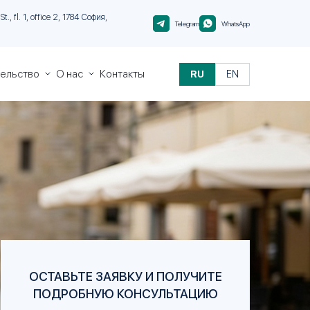
t., fl. 1, office 2, 1784 София,
Telegram
WhatsApp
тельство
О нас
Контакты
RU
EN
пре за
О
и
Migranteu
альте
Контроль
иции
качества
виза»
виза»
и
и за
и
ОСТАВЬТЕ ЗАЯВКУ И ПОЛУЧИТЕ
ПОДРОБНУЮ КОНСУЛЬТАЦИЮ