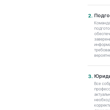
Подго
Команда
подгото
обеспеч
заверен
информа
требова
вероятн
Юриди
Все соб
професс
актуаль
необход
коррект