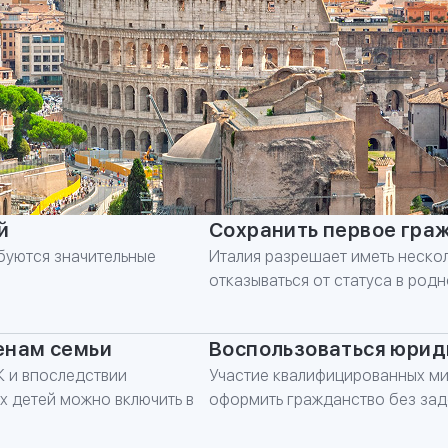
й
Сохранить первое гра
буются значительные
Италия разрешает иметь нескол
отказываться от статуса в родн
ЗАПОЛНИТЕ
енам семьи
Воспользоваться юри
*
Имя
Ж и впоследствии
Участие квалифицированных м
х детей можно включить в
оформить гражданство без зад
*
Номер телефона