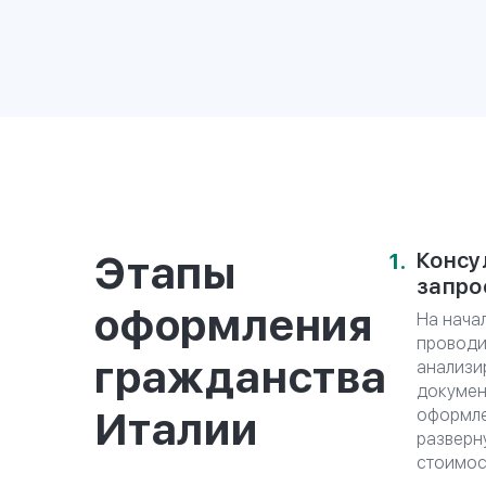
КОНСУЛЬТ
СПЕЦИАЛИ
Оформление второго п
при персональном соп
Этапы
Консу
запро
оформления
На нача
проводи
гражданства
анализи
докумен
Италии
оформле
разверн
стоимост