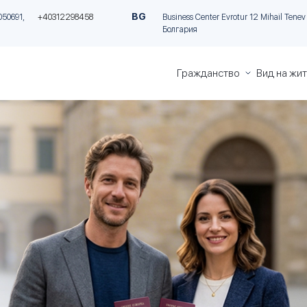
BG
050691,
+40312298458
Business Center Evrotur 12 Mihail Tenev S
Болгария
Гражданство
Вид на жи
Гражданство
ВНЖ на Ки
Греции
инвестици
Гражданство
ПМЖ на М
Италии
за инвест
Гражданство
«Золотая 
Румынии
Греции
Гражданство
«Золотая 
Болгарии
Португали
ВНЖ Итали
инвестици