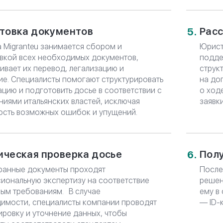
товка документов
Расс
 Migranteu занимается сбором и
Юрист
вкой всех необходимых документов,
подде
ивает их перевод, легализацию и
струк
ие. Специалисты помогают структурировать
на до
цию и подготовить досье в соответствии с
о ход
ниями итальянских властей, исключая
заявк
ость возможных ошибок и упущений.
ческая проверка досье
Пол
ранные документы проходят
После
иональную экспертизу на соответствие
решен
ным требованиям. В случае
ему в
имости, специалисты компании проводят
— ID-
ировку и уточнение данных, чтобы