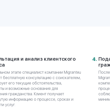
*
E-mail
АЦИЯ
ЗАКАЗАТЬ КОН
СТА
аспорта для Вас и Ваших близких,
ровождении юристов Migranteu
льтация и анализ клиентского
Пода
са
гра
льном этапе специалист компании Migranteu
После
т бесплатную консультацию с соискателем,
Migra
рует его текущие обстоятельства,
компе
ты и возможные основания для
проце
ния гражданства. Клиент получает
соблю
утую информацию о процессе, сроках и
миним
и услуг.