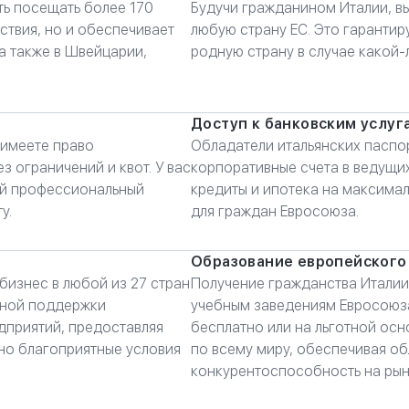
ть посещать более 170
Будучи гражданином Италии, в
ствия, но и обеспечивает
любую страну ЕС. Это гаранти
а также в Швейцарии,
родную страну в случае какой-
Доступ к банковским услуг
 имеете право
Обладатели итальянских паспор
з ограничений и квот. У вас
корпоративные счета в ведущи
ой профессиональный
кредиты и ипотека на максима
у.
для граждан Евросоюза.
Образование европейского
бизнес в любой из 27 стран
Получение гражданства Италии
нной поддержки
учебным заведениям Евросоюза
дприятий, предоставляя
бесплатно или на льготной ос
но благоприятные условия
по всему миру, обеспечивая о
конкурентоспособность на рын