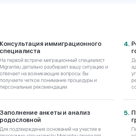
*
E-mail
АЦИЯ
ЗАКАЗАТЬ КОН
СТА
аспорта для Вас и Ваших близких,
Консультация иммиграционного
Р
ровождении юристов Migranteu
специалиста
г
На первой встрече миграционный специалист
Д
Migranteu детально разбирает вашу ситуацию и
а
отвечает на возникающие вопросы. Вы
у
получаете четкое понимание процедуры и
р
персональные рекомендации.
с
Заполнение анкеты и анализ
П
родословной
г
Для подтверждения оснований на участие в
П
программе специалисты Migranteu проводят
к