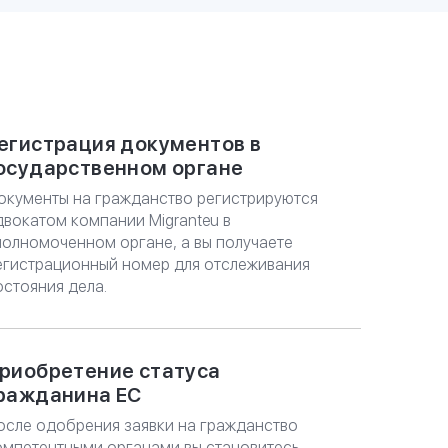
СУЛЬТАЦИЮ
егистрация документов в
осударственном органе
окументы на гражданство регистрируются
двокатом компании Migranteu в
полномоченном органе, а вы получаете
егистрационный номер для отслеживания
остояния дела.
риобретение статуса
ражданина ЕС
осле одобрения заявки на гражданство
омпетентными органами вы становитесь