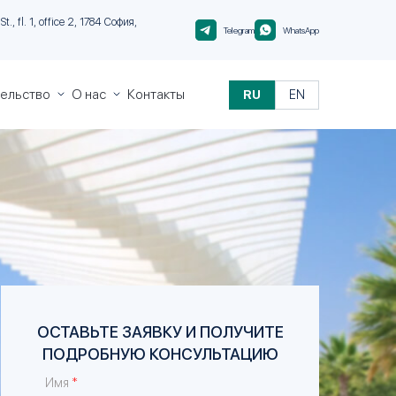
t., fl. 1, office 2, 1784 София,
Telegram
WhatsApp
тельство
О нас
Контакты
RU
EN
пре за
О
и
Migranteu
альте
Контроль
иции
качества
виза»
виза»
и
и за
и
ОСТАВЬТЕ ЗАЯВКУ И ПОЛУЧИТЕ
ПОДРОБНУЮ КОНСУЛЬТАЦИЮ
*
Имя