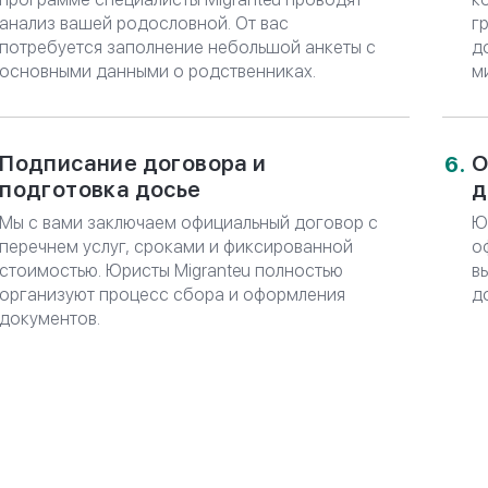
анализ вашей родословной. От вас
г
потребуется заполнение небольшой анкеты с
д
основными данными о родственниках.
м
Подписание договора и
О
подготовка досье
д
Мы с вами заключаем официальный договор с
Ю
перечнем услуг, сроками и фиксированной
о
стоимостью. Юристы Migranteu полностью
в
организуют процесс сбора и оформления
д
документов.