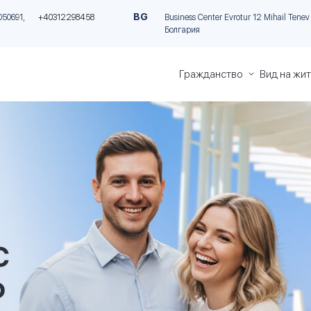
BG
050691,
+40312298458
Business Center Evrotur 12 Mihail Tenev S
Болгария
Гражданство
Вид на жи
Гражданство
ВНЖ на Ки
Греции
инвестици
Гражданство
ПМЖ на М
Италии
за инвест
Гражданство
«Золотая 
Румынии
Греции
Гражданство
«Золотая 
Болгарии
Португали
ВНЖ Итали
С
инвестици
Ф