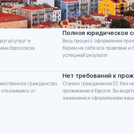
Полное юридическое 
руга/супруг и
Весь процесс оформления прох
нами Евросоюза
берем на себя все правовые и
успешный результат.
Нет требований к про
жественное гражданство.
Станьте гражданином ЕС без н
 отказываясь от
проживании в Европе. Вы ведет
ЗАПОЛНИТЕ
занимаемся оформлением ваше
*
Имя
*
Номер телефона