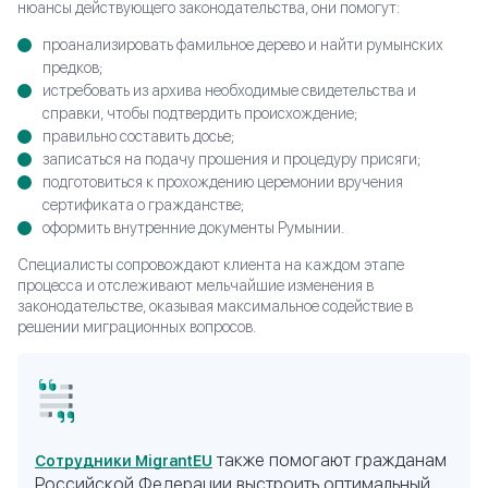
нюансы действующего законодательства, они помогут:
проанализировать фамильное дерево и найти румынских
предков;
истребовать из архива необходимые свидетельства и
справки, чтобы подтвердить происхождение;
правильно составить досье;
записаться на подачу прошения и процедуру присяги;
подготовиться к прохождению церемонии вручения
сертификата о гражданстве;
оформить внутренние документы Румынии.
Специалисты сопровождают клиента на каждом этапе
КОНСУЛЬТАЦИЯ
процесса и отслеживают мельчайшие изменения в
законодательстве, оказывая максимальное содействие в
СПЕЦИАЛИСТА
решении миграционных вопросов.
Оформление второго паспорта для Вас и Ваших
близких, при персональном сопровождении
юристов Migranteu
также помогают гражданам
Сотрудники MigrantEU
ЗАПОЛНИТЕ ФОРМУ
Российской Федерации выстроить оптимальный