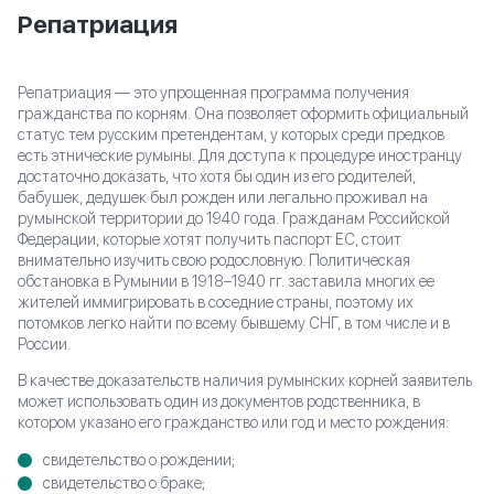
Репатриация
Репатриация — это упрощенная программа получения
гражданства по корням. Она позволяет оформить официальный
статус тем русским претендентам, у которых среди предков
есть этнические румыны. Для доступа к процедуре иностранцу
достаточно доказать, что хотя бы один из его родителей,
бабушек, дедушек был рожден или легально проживал на
румынской территории до 1940 года. Гражданам Российской
Федерации, которые хотят получить паспорт ЕС, стоит
внимательно изучить свою родословную. Политическая
обстановка в Румынии в 1918–1940 гг. заставила многих ее
жителей иммигрировать в соседние страны, поэтому их
потомков легко найти по всему бывшему СНГ, в том числе и в
России.
В качестве доказательств наличия румынских корней заявитель
может использовать один из документов родственника, в
котором указано его гражданство или год и место рождения:
свидетельство о рождении;
свидетельство о браке;