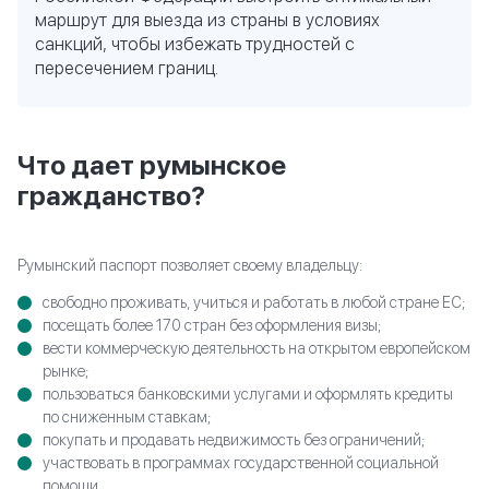
*
Имя
маршрут для выезда из страны в условиях
санкций, чтобы избежать трудностей с
пересечением границ.
*
Номер телефона
*
E-mail
Что дает румынское
гражданство?
ЗАКАЗАТЬ КОНСУЛЬТАЦИЮ
Румынский паспорт позволяет своему владельцу:
свободно проживать, учиться и работать в любой стране ЕС;
посещать более 170 стран без оформления визы;
вести коммерческую деятельность на открытом европейском
рынке;
пользоваться банковскими услугами и оформлять кредиты
по сниженным ставкам;
покупать и продавать недвижимость без ограничений;
участвовать в программах государственной социальной
помощи.