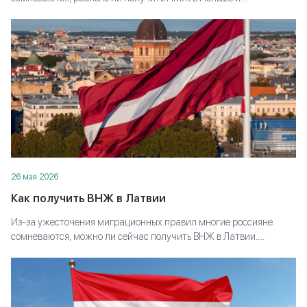
закрепиться в стране. Разбираем, какие варианты всё ещё
работают, какие условия придётся выполнить и с чего начать
подготовку к переезду.
26 мая 2026
Как получить ВНЖ в Латвии
Из-за ужесточения миграционных правил многие россияне
сомневаются, можно ли сейчас получить ВНЖ в Латвии.
Объясняем, какие варианты ещё доступны, какие условия
придётся выполнить и как выстроить стратегию, чтобы дойти до
КОНСУЛЬТАЦИЯ
резиденции, а не застрять на этапе подачи.
СПЕЦИАЛИСТА