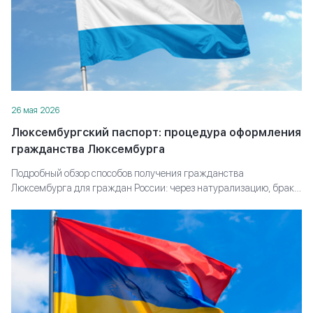
Оформление второго паспорта для Вас и Ваших
близких, при персональном сопровождении
юристов Migranteu
ЗАПОЛНИТЕ ФОРМУ
*
Имя
26 мая 2026
Люксембургский паспорт: процедура оформления
*
Номер телефона
гражданства Люксембурга
Подробный обзор способов получения гражданства
*
E-mail
Люксембурга для граждан России: через натурализацию, брак,
происхождение или инвестиции. Какие требования
предъявляют, какие документы готовить и сколько времени
ЗАКАЗАТЬ КОНСУЛЬТАЦИЮ
занимает оформление паспорта.